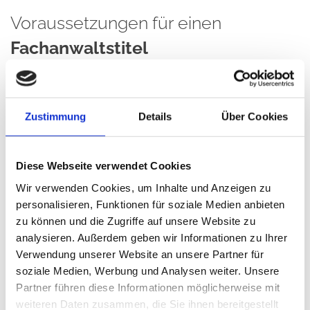
Voraussetzungen für einen
Fachanwaltstitel
Der Titel wird verliehen, wenn:
Zustimmung
Details
Über Cookies
besondere theoretische Kenntnisse und
Diese Webseite verwendet Cookies
besondere praktische Kenntnisse
Wir verwenden Cookies, um Inhalte und Anzeigen zu
personalisieren, Funktionen für soziale Medien anbieten
zu können und die Zugriffe auf unsere Website zu
nachgewiesen werden.
analysieren. Außerdem geben wir Informationen zu Ihrer
Verwendung unserer Website an unsere Partner für
soziale Medien, Werbung und Analysen weiter. Unsere
Der Erwerb besonderer theoretischer Kenntnisse
Partner führen diese Informationen möglicherweise mit
wird nachgewiesen durch die Teilnahme an
weiteren Daten zusammen, die Sie ihnen bereitgestellt